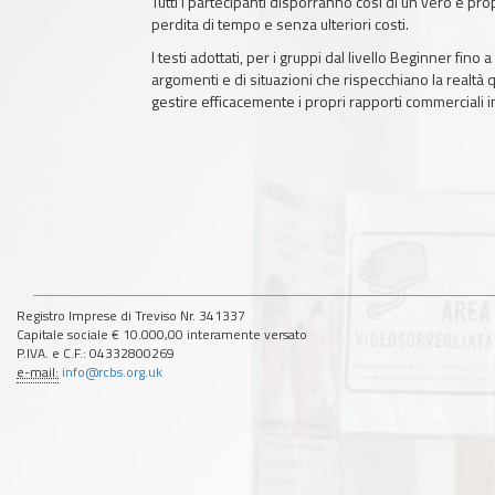
Tutti i partecipanti disporranno così di un vero e pr
perdita di tempo e senza ulteriori costi.
I testi adottati, per i gruppi dal livello Beginner
argomenti e di situazioni che rispecchiano la realtà 
gestire efficacemente i propri rapporti commerciali i
Registro Imprese di Treviso Nr. 341337
Capitale sociale € 10.000,00 interamente versato
P.IVA. e C.F.: 04332800269
e-mail:
info@rcbs.org.uk