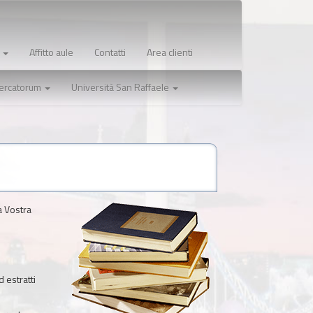
o
Affitto aule
Contatti
Area clienti
Mercatorum
Università San Raffaele
a Vostra
d estratti