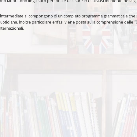
oprio laboratorio linguistico personale da usare in qualsiasi momento della 
 fino a Intermediate si compongono di un completo programma grammaticale c
quotidiana. Inoltre particolare enfasi viene posta sulla comprensione delle “C
nternazionali.