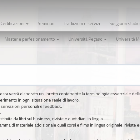
Certificazioni
Seminari
Traduzioni e servizi
Soggiorni studi
Master e perfezionamento
Università Pegaso
Università 
iesta verrà elaborato un libretto contenente la terminologia essenziale dell
ferimento in ogni situazione reale di lavoro.
servazioni personali e feedback.
.
stituita da libri sul business, riviste e quotidiani in lingua.
mma di materiale addizionale quali corsi e films in lingua originale, riviste e