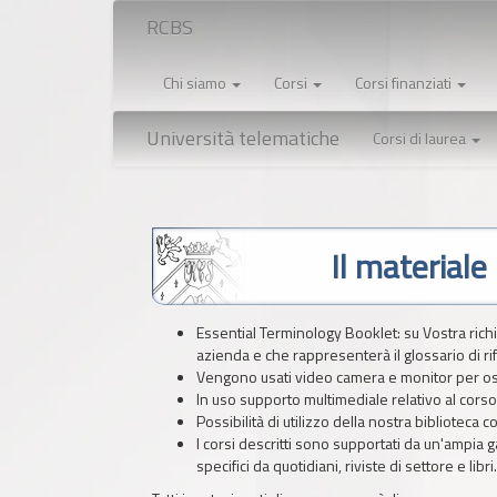
RCBS
Chi siamo
Corsi
Corsi finanziati
Università telematiche
Corsi di laurea
Il materiale
Essential Terminology Booklet: su Vostra rich
azienda e che rappresenterà il glossario di ri
Vengono usati video camera e monitor per os
In uso supporto multimediale relativo al corso
Possibilità di utilizzo della nostra biblioteca co
I corsi descritti sono supportati da un'ampia ga
specifici da quotidiani, riviste di settore e libri.